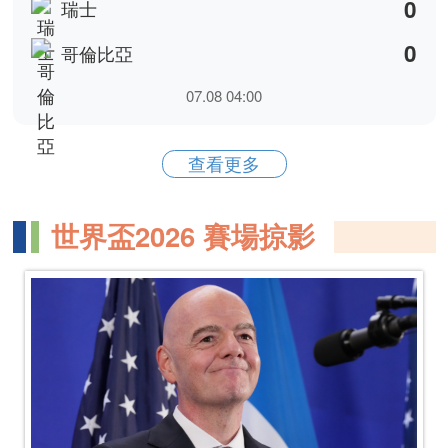
世界盃｜西班牙2:1勝比利時　晉四強鬥法國
​世界盃2026｜西班牙殺入決賽全場不敗　佛得角成唯一迫
和黑馬熱搜爆紅