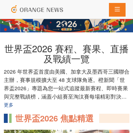
导航切换
世界盃2026 賽程、賽果、直播
及戰績一覽
2026 年世界盃首度由美國、加拿大及墨西哥三國聯合
主辦，賽事規模擴大至 48 支球隊角逐。橙新聞「世
界盃2026」專題為您一站式追蹤最新賽程、即時賽果
與完整戰績榜，涵蓋小組賽至淘汰賽每場精彩對決。
無論是查看 8 強對陣、每日免費直播時間及觀賽地
更多
點，還是重溫美斯、C 朗等球星的關鍵入球，本專題
世界盃2026 焦點精選
均即時更新。我們同時整合賽場掠影、場邊花絮及睇
波Tips，助您全面掌握世界盃 2026 最新戰況，緊貼
香港球迷最關心的賽事焦點與奪冠熱門走勢。