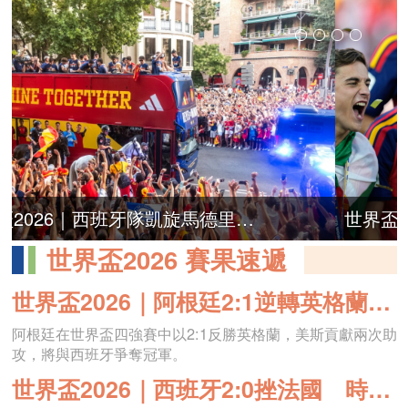
世界盃2026｜西班牙隊將獲獎5000萬美元 每位球員仲有75萬歐元獎金
世界盃2026 賽果速遞
​世界盃2026｜阿根廷2:1逆轉英格蘭晉級決賽 將與西班牙爭奪今屆冠軍
阿根廷在世界盃四強賽中以2:1反勝英格蘭，美斯貢獻兩次助
攻，將與西班牙爭奪冠軍。
世界盃2026｜西班牙2:0挫法國 時隔16年再闖決賽
西班牙2:0擊敗法國，相隔16年再闖世界盃決賽。
世界盃2026 賽事追蹤
世界盃2026｜西班牙隊長洛迪獲金球獎 麥巴比憑10粒入球奪金靴獎
世界盃2026｜英格蘭6:4擊敗法國 奪得季軍
​世界盃2026｜杜曹保守五後衛戰術致英格蘭遭絕殺 外界齊質疑調度
世界盃2026｜四強宿敵之戰 英軍擬用盯人對付美斯「散步」
世界盃2026｜英阿大戰當前 英主帥杜曹稱不會被歷史恩怨影響備戰