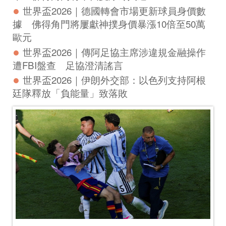
世界盃2026｜8強名單全數出爐　對戰賽程一次睇晒
世界盃2026｜連續11日有免費直播　一文看清各比賽時間
及港九新界邊度有波睇