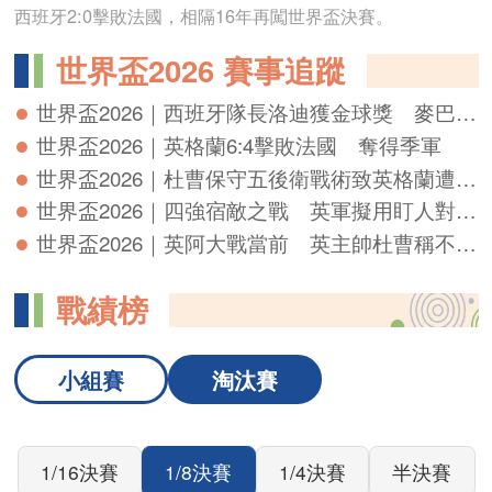
戰績榜
小組賽
淘汰賽
1/16決賽
1/8決賽
1/4決賽
半決賽
決賽及季軍賽
0
巴拉圭
1
法國
07.05 05:00
0
加拿大