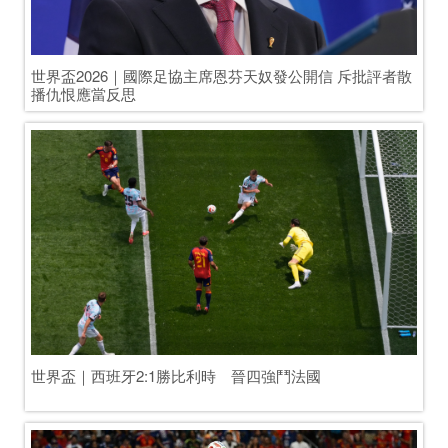
世界盃2026｜阿根廷3:1勝瑞士　四強賽將戰英格蘭
世界盃2026｜比寧咸梅開二度　英格蘭加時2:1反勝挪威