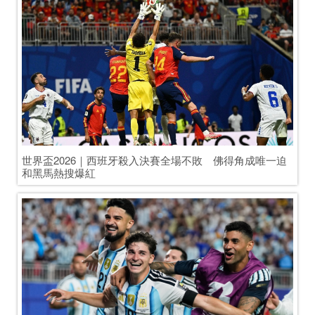
世界盃2026｜西班牙補時絕殺葡萄牙晉級8強　C朗淚別世
界盃
世界盃2026 場邊花絮
more>>
​世界盃2026｜阿根廷球迷聯名要求決賽重
賽　另有逾兩千萬簽名籲將阿「踢出世盃」
世界盃2026｜國際足協公布最佳陣容投票結
果　佛得角門將禾仙夏爆冷入選
​世界盃2026｜德國轉會市場更新球員身價數
據　佛得角門將屢獻神撲身價暴漲10倍至50萬
歐元
世界盃2026｜傳阿足協主席涉違規金融操作