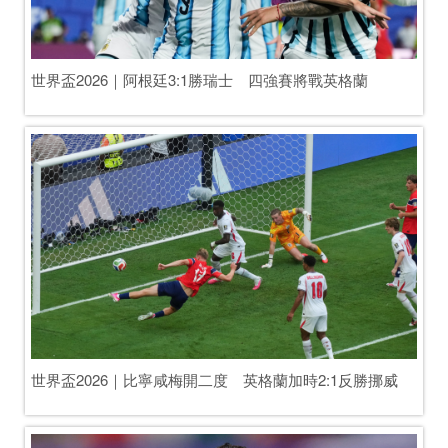
遭FBI盤查　足協澄清謠言
世界盃2026｜伊朗外交部：以色列支持阿根
廷隊釋放「負能量」致落敗
​世界盃2026｜FIFA對阿根廷足總及球員啟動調查　涉肢體
衝突與政治標語