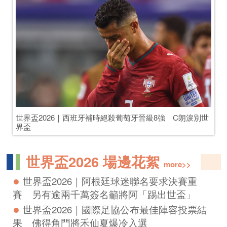
世界盃2026｜卡巴爾獲頒最佳入球獎　指射破阿根廷「難
以置信」
世界盃2026 睇波Tips
more>>
世界盃2026｜6.11深夜3時上演揭幕戰！
ViuTV免費電視直播 25場賽事時間表一覽
世界盃2026｜1248人陣容名單出爐　近900名
球員首次參加
世界盃2026｜搜羅全港5大商場免費觀賞世界
盃直播 送上全數104場對決
世界盃｜蘭桂坊聯乘Now TV舉辦世界盃嘉年
華！一連6星期街頭4K巨幕直播、球迷派對好去
處
世界盃2026｜駐美加墨使領館提醒球迷文明
觀賽　注意票務簽證及人身安全